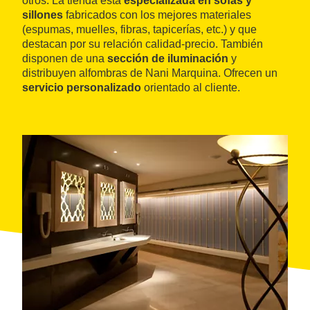
otros. La tienda está
especializada en sofás y
sillones
fabricados con los mejores materiales
(espumas, muelles, fibras, tapicerías, etc.) y que
destacan por su relación calidad-precio. También
disponen de una
sección de iluminación
y
distribuyen alfombras de Nani Marquina. Ofrecen un
servicio personalizado
orientado al cliente.