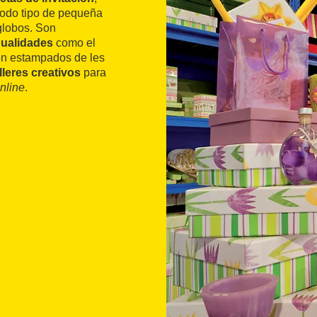
 todo tipo de pequeña
globos. Son
nualidades
como el
on estampados de les
lleres creativos
para
nline
.