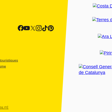
ouristiques
isme
ILITÉ