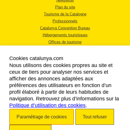
Newsletter
Plan du site
Tourisme de la Catalogne
Professionnels
Catalunya Convention Bureau
Hébergements touristiques
Offices de tourisme
Cookies catalunya.com
Nous utilisons des cookies propres au site et
ceux de tiers pour analyser nos services et
afficher des annonces adaptées aux
MENTIONS LÉGALES
préférences des utilisateurs en fonction d’un
RÈGLES DE CONFIDENTIALITÉ
profil élaboré à partir de leurs habitudes de
COOKIES
navigation. Retrouvez plus d’informations sur la
Politique d’utilisation des cookies
ACCESSIBILITÉ
.
Paramétrage de cookies
Tout refuser
Copyright © 2026. Tourisme de la Catalogne. Tous droits réservés.