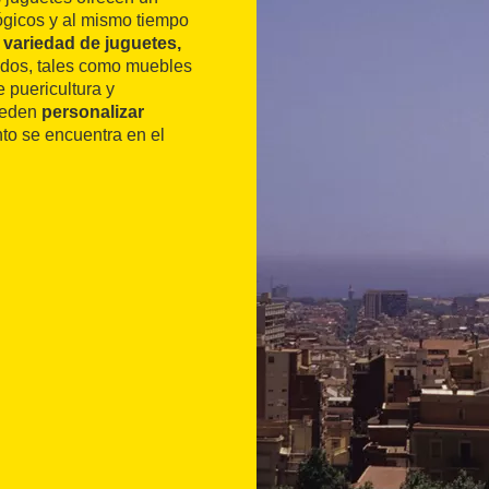
ógicos y al mismo tiempo
 variedad de juguetes,
zados, tales como muebles
 puericultura y
pueden
personalizar
nto se encuentra en el