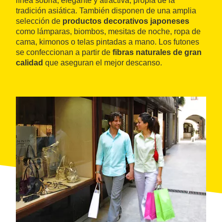
línea sobria, elegante y atractiva, propia de la
tradición asiática. También disponen de una amplia
selección de
productos decorativos japoneses
como lámparas, biombos, mesitas de noche, ropa de
cama, kimonos o telas pintadas a mano. Los futones
se confeccionan a partir de
fibras naturales de gran
calidad
que aseguran el mejor descanso.