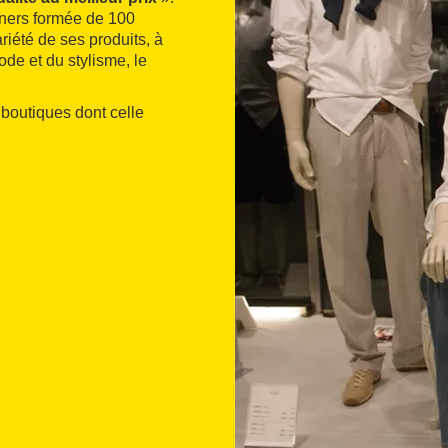
gners formée de 100
iété de ses produits, à
ode et du stylisme, le
s boutiques dont celle