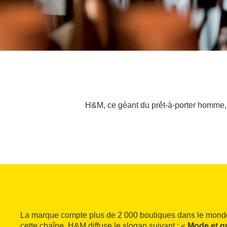
H&M, ce géant du prêt-à-porter homme, f
La marque compte plus de 2 000 boutiques dans le mond
cette chaîne. H&M diffuse le slogan suivant : «
Mode et qu