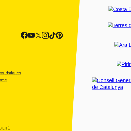
ouristiques
isme
ILITÉ