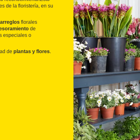
 de la floristería, en su
arreglos
florales
esoramiento
de
s especiales o
dad de
plantas y flores
.