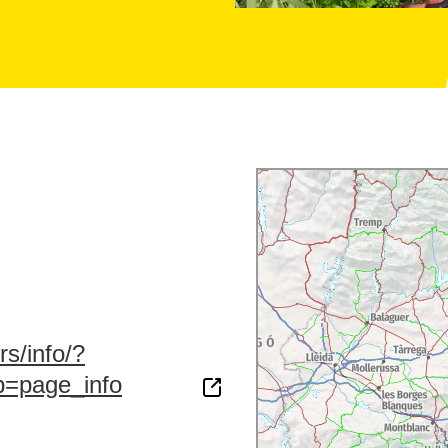
s/info/?
b=page_info