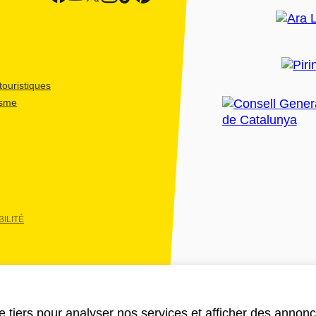
ouristiques
isme
ILITÉ
e tiers pour analyser nos services et afficher des annon