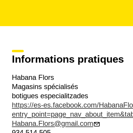
Informations pratiques
Habana Flors
Magasins spécialisés
botigues especialitzades
https://es-es.facebook.com/HabanaFlor
entry_point=page_nav_about_item&ta
Habana.Flors@gmail.com
934 514 505