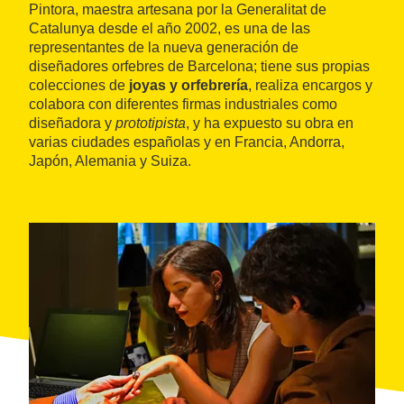
Pintora, maestra artesana por la Generalitat de
Catalunya desde el año 2002, es una de las
representantes de la nueva generación de
diseñadores orfebres de Barcelona; tiene sus propias
colecciones de
joyas y orfebrería
, realiza encargos y
colabora con diferentes firmas industriales como
diseñadora y
prototipista
, y ha expuesto su obra en
varias ciudades españolas y en Francia, Andorra,
Japón, Alemania y Suiza.