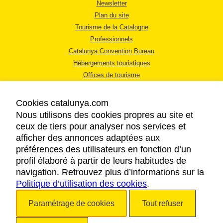
Newsletter
Plan du site
Tourisme de la Catalogne
Professionnels
Catalunya Convention Bureau
Hébergements touristiques
Offices de tourisme
Cookies catalunya.com
Nous utilisons des cookies propres au site et
ceux de tiers pour analyser nos services et
afficher des annonces adaptées aux
MENTIONS LÉGALES
préférences des utilisateurs en fonction d’un
RÈGLES DE CONFIDENTIALITÉ
profil élaboré à partir de leurs habitudes de
COOKIES
navigation. Retrouvez plus d’informations sur la
Politique d’utilisation des cookies
ACCESSIBILITÉ
.
Paramétrage de cookies
Tout refuser
Copyright © 2026. Tourisme de la Catalogne. Tous droits réservés.