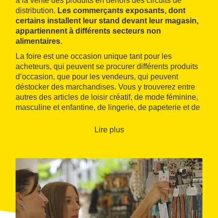
à la vente des produits en dehors des circuits de
distribution.
Les commerçants exposants, dont
certains installent leur stand devant leur magasin,
appartiennent à différents secteurs non
alimentaires
.
La foire est une occasion unique tant pour les
acheteurs, qui peuvent se procurer différents produits
d’occasion, que pour les vendeurs, qui peuvent
déstocker des marchandises. Vous y trouverez entre
autres des articles de loisir créatif, de mode féminine,
masculine et enfantine, de lingerie, de papeterie et de
cadeau, de cosmétiques, et des chaussures, des
jouets, des accessoires, des sacs et du linge de
Lire plus
maison. Un espace de jeu pour les petits est prévu.