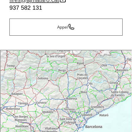
fires@ajmataro.cat
937 582 131
Appel