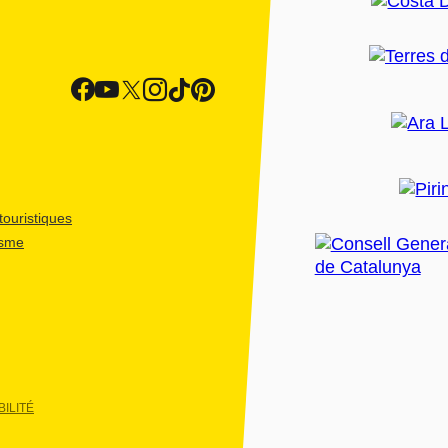
ouristiques
isme
ILITÉ