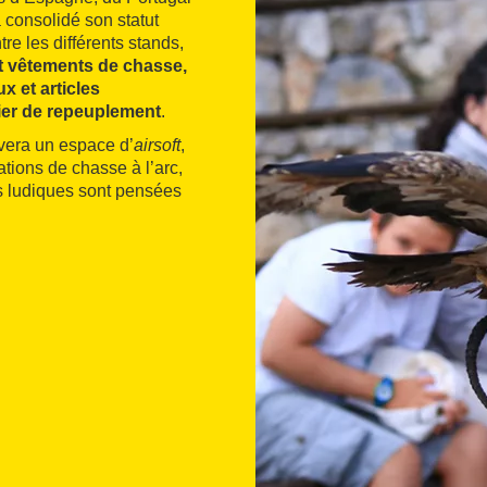
 consolidé son statut
re les différents stands,
et vêtements de chasse,
x et articles
bier de repeuplement
.
ouvera un espace d’
airsoft
,
ations de chasse à l’arc,
és ludiques sont pensées