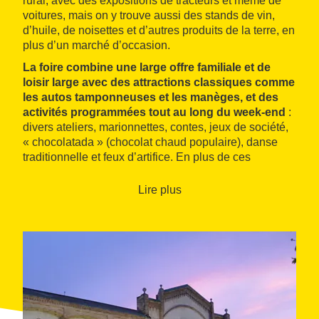
rural, avec des expositions de tracteurs et même de
voitures, mais on y trouve aussi des stands de vin,
d’huile, de noisettes et d’autres produits de la terre, en
plus d’un marché d’occasion.
La foire combine une large offre familiale et de
loisir large avec des attractions classiques comme
les autos tamponneuses et les manèges, et des
activités programmées tout au long du week-end
:
divers ateliers, marionnettes, contes, jeux de société,
« chocolatada » (chocolat chaud populaire), danse
traditionnelle et feux d’artifice. En plus de ces
activités, les deux équipes Colla Vella dels Xiquets de
Valls et Colla Jove s’affrontent dans un concours de
Lire plus
tour humaine, chaque fois plus impressionnant.