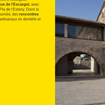
ue de l'Escargot
, avec
Pla de l'Estany. Dans la
journée, des
rencontres
rtisanaux en dentelle et