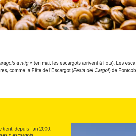
aragols a raig
» (en mai, les escargots arrivent à flots). Les esc
res, comme la Fête de l'Escargot (
Festa del Cargol
) de Fontcobe
 tient, depuis l'an 2000,
ses d'escargots,