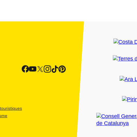
ouristiques
isme