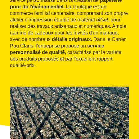
service personnalisé dans la création de
papeterie
pour de l'événementiel
. La boutique est un
commerce familial centenaire, comprenant son propre
atelier d'impression équipé de matériel
offset
, pour
réaliser des travaux artisanaux et numériques. Ample
gamme de cadeaux pour les invités d'un mariage,
avec de nombreux
détails originaux
. Dans le Carrer
Pau Claris, l'entreprise propose un
service
personnalisé de qualité
, caractérisé par la variété
des produits proposés et par l'excellent rapport
qualité-prix.