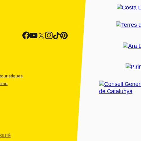
ouristiques
isme
ILITÉ