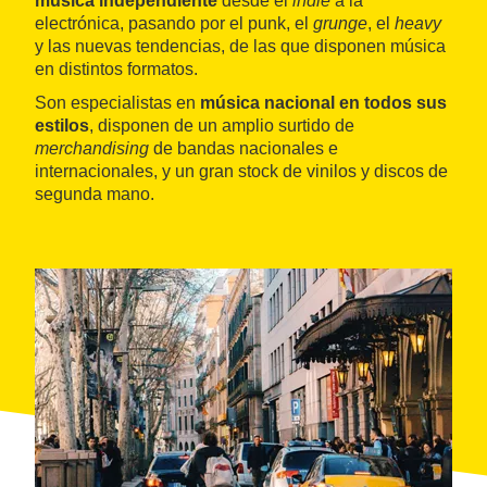
música independiente
desde el
indie
a la
electrónica, pasando por el punk, el
grunge
, el
heavy
y las nuevas tendencias, de las que disponen música
en distintos formatos.
Son especialistas en
música nacional en todos sus
estilos
, disponen de un amplio surtido de
merchandising
de bandas nacionales e
internacionales, y un gran stock de vinilos y discos de
segunda mano.