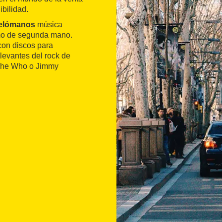
ibilidad.
melómanos
música
omo de segunda mano.
 con discos para
elevantes del rock de
 The Who o Jimmy