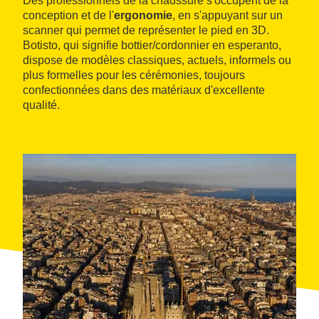
Des professionnels de la chaussure s'occupent de la
conception et de l'
ergonomie
, en s'appuyant sur un
scanner qui permet de représenter le pied en 3D.
Botisto, qui signifie bottier/cordonnier en esperanto,
dispose de modèles classiques, actuels, informels ou
plus formelles pour les cérémonies, toujours
confectionnées dans des matériaux d'excellente
qualité.