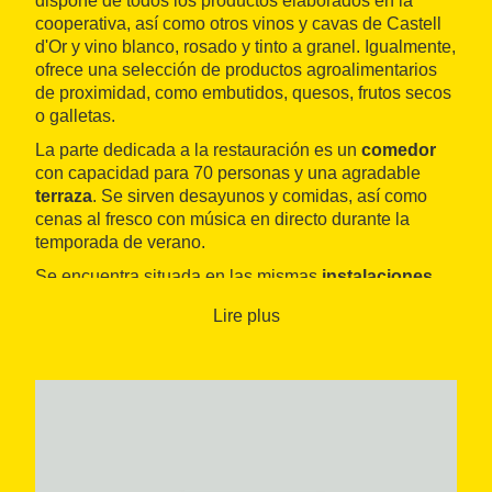
dispone de todos los productos elaborados en la
cooperativa, así como otros vinos y cavas de Castell
d'Or y vino blanco, rosado y tinto a granel. Igualmente,
ofrece una selección de productos agroalimentarios
de proximidad, como embutidos, quesos, frutos secos
o galletas.
La parte dedicada a la restauración es un
comedor
con capacidad para 70 personas y una agradable
terraza
. Se sirven desayunos y comidas, así como
cenas al fresco con música en directo durante la
temporada de verano.
Se encuentra situada en las mismas
instalaciones
de la cooperativa
, en las afueras de
L'Arboç
. Pilar de
Lire plus
la cooperativa de segundo grado Cevipe y miembro
de la comercializadora Castell d'Or, fue fundada en
1919 y en 2006 estrenó su ubicación actual, equipada
con la última tecnología.