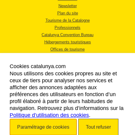
Newsletter
Plan du site
Tourisme de la Catalogne
Professionnels
Catalunya Convention Bureau
Hébergements touristiques
Offices de tourisme
Cookies catalunya.com
Nous utilisons des cookies propres au site et
ceux de tiers pour analyser nos services et
afficher des annonces adaptées aux
MENTIONS LÉGALES
préférences des utilisateurs en fonction d’un
RÈGLES DE CONFIDENTIALITÉ
profil élaboré à partir de leurs habitudes de
COOKIES
navigation. Retrouvez plus d’informations sur la
Politique d’utilisation des cookies
ACCESSIBILITÉ
.
Paramétrage de cookies
Tout refuser
Copyright © 2026. Tourisme de la Catalogne. Tous droits réservés.