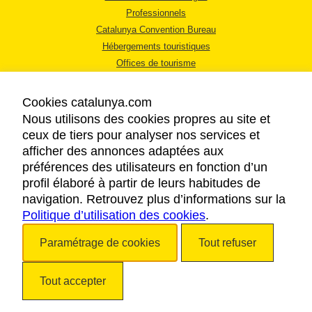
Professionnels
Catalunya Convention Bureau
Hébergements touristiques
Offices de tourisme
Cookies catalunya.com
Nous utilisons des cookies propres au site et
ceux de tiers pour analyser nos services et
afficher des annonces adaptées aux
MENTIONS LÉGALES
préférences des utilisateurs en fonction d’un
RÈGLES DE CONFIDENTIALITÉ
profil élaboré à partir de leurs habitudes de
COOKIES
navigation. Retrouvez plus d’informations sur la
Politique d’utilisation des cookies
ACCESSIBILITÉ
.
Paramétrage de cookies
Tout refuser
Copyright © 2026. Tourisme de la Catalogne. Tous droits réservés.
Tout accepter