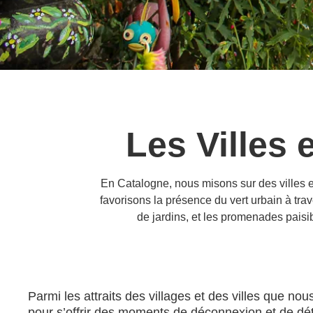
Les Villes 
En Catalogne, nous misons sur des villes et 
favorisons la présence du vert urbain à trav
de jardins, et les promenades paisibl
Parmi les attraits des villages et des villes que n
pour s’offrir des moments de déconnexion et de dét