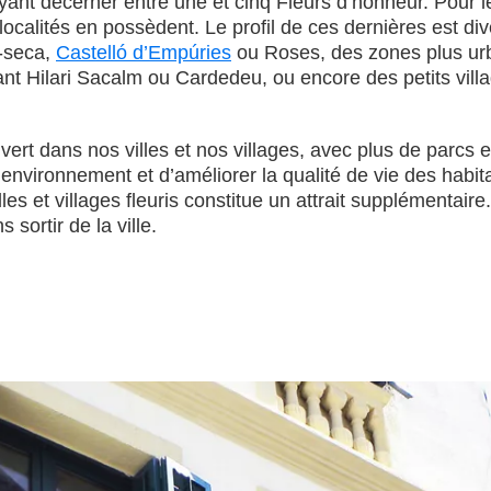
yant décerner entre une et cinq Fleurs d’honneur. Pour
localités en possèdent. Le profil de ces dernières est di
a-seca,
Castelló d’Empúries
ou Roses, des zones plus ur
e Sant Hilari Sacalm ou Cardedeu, ou encore des petits 
rt dans nos villes et nos villages, avec plus de parcs et 
environnement et d’améliorer la qualité de vie des habitan
les et villages fleuris constitue un attrait supplémentai
sortir de la ville.