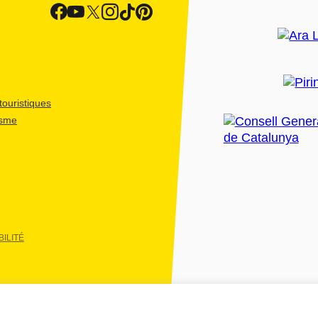
ouristiques
isme
ILITÉ