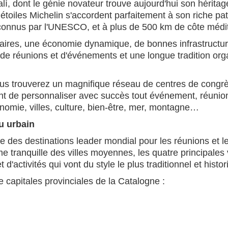
í, dont le génie novateur trouve aujourd'hui son héritag
oiles Michelin s'accordent parfaitement à son riche patri
connus par l'UNESCO, et à plus de 500 km de côte médi
affaires, une économie dynamique, de bonnes infrastruct
 de réunions et d'événements et une longue tradition orga
trouverez un magnifique réseau de centres de congrès e
ont de personnaliser avec succès tout événement, réunion
ronomie, villes, culture, bien-être, mer, montagne…
u urbain
l'une des destinations leader mondial pour les réunions e
e tranquille des villes moyennes, les quatre principales 
d'activités qui vont du style le plus traditionnel et hist
capitales provinciales de la Catalogne :