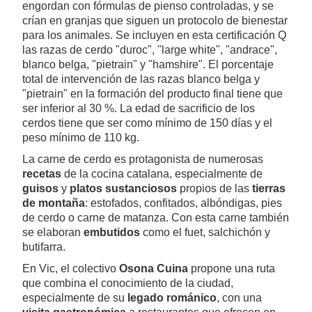
engordan con fórmulas de pienso controladas, y se
crían en granjas que siguen un protocolo de bienestar
para los animales. Se incluyen en esta certificación Q
las razas de cerdo "duroc", "large white", "andrace",
blanco belga, "pietrain" y "hamshire". El porcentaje
total de intervención de las razas blanco belga y
"pietrain" en la formación del producto final tiene que
ser inferior al 30 %. La edad de sacrificio de los
cerdos tiene que ser como mínimo de 150 días y el
peso mínimo de 110 kg.
La carne de cerdo es protagonista de numerosas
recetas
de la cocina catalana, especialmente de
guisos
y
platos sustanciosos
propios de las
tierras
de montaña
: estofados, confitados, albóndigas, pies
de cerdo o carne de matanza. Con esta carne también
se elaboran
embutidos
como el fuet, salchichón y
butifarra.
En Vic, el colectivo
Osona Cuina
propone una ruta
que combina el conocimiento de la ciudad,
especialmente de su
legado románico
, con una