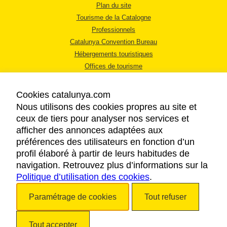
Plan du site
Tourisme de la Catalogne
Professionnels
Catalunya Convention Bureau
Hébergements touristiques
Offices de tourisme
Cookies catalunya.com
Nous utilisons des cookies propres au site et
ceux de tiers pour analyser nos services et
afficher des annonces adaptées aux
MENTIONS LÉGALES
préférences des utilisateurs en fonction d’un
RÈGLES DE CONFIDENTIALITÉ
profil élaboré à partir de leurs habitudes de
COOKIES
navigation. Retrouvez plus d’informations sur la
Politique d’utilisation des cookies
ACCESSIBILITÉ
.
Paramétrage de cookies
Tout refuser
Copyright © 2026. Tourisme de la Catalogne. Tous droits réservés.
Tout accepter