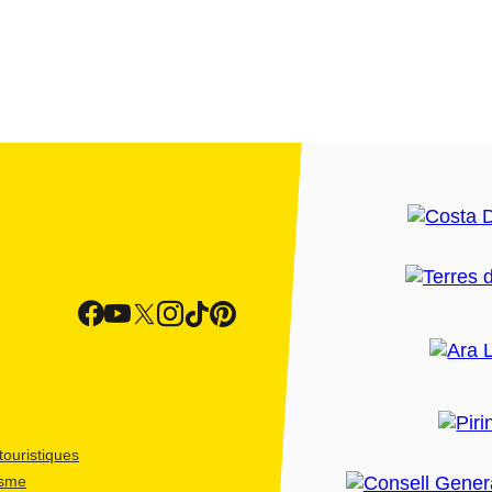
ouristiques
isme