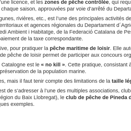
’une licence, et les
zones de pêche contrôlée
, qui req
ur chaque saison, approuvées par voie d’arrêté du Depar
agunes, rivières, etc., est l’une des principales activités d
erritoriaux et agences régionales du Departament d´Agric
i Ambient i Habitatge, de la Federació Catalana de Pesca
paiement de la taxe correspondante.
tive, pour pratiquer la
pêche maritime de loisir
. Elle au
e de pêche de loisir permet de participer aux concours org
 Catalogne est le
« no kill »
. Cette pratique, consistant
 préservation de la population marine.
mais il faut tenir compte des limitations de la
taille 
 est de s’adresser à l’une des multiples associations, clu
région du Baix Llobregat), le
club de pêche de Pineda 
ques exemples.