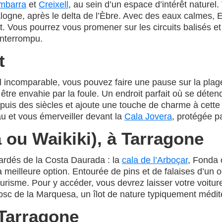
mbarra
et
Creixell
, au sein d’un espace d’intérêt naturel
alogne, après le delta de l’Èbre. Avec des eaux calmes, 
 Vous pourrez vous promener sur les circuits balisés et o
interrompu.
t
el incomparable, vous pouvez faire une pause sur la pla
s être envahie par la foule. Un endroit parfait où se déte
epuis des siècles et ajoute une touche de charme à cette
u et vous émerveiller devant la
Cala Jovera
, protégée p
 ou Waikiki), à Tarragone
ardés de la Costa Daurada : la
cala de l’Arboçar
, Fonda 
a meilleure option. Entourée de pins et de falaises d’un 
urisme. Pour y accéder, vous devrez laisser votre voiture
Bosc de la Marquesa, un îlot de nature typiquement médi
 Tarragone