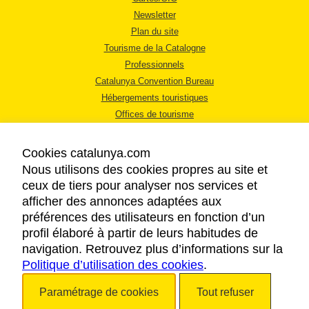
Newsletter
Plan du site
Tourisme de la Catalogne
Professionnels
Catalunya Convention Bureau
Hébergements touristiques
Offices de tourisme
Cookies catalunya.com
Nous utilisons des cookies propres au site et
ceux de tiers pour analyser nos services et
afficher des annonces adaptées aux
MENTIONS LÉGALES
préférences des utilisateurs en fonction d’un
RÈGLES DE CONFIDENTIALITÉ
profil élaboré à partir de leurs habitudes de
COOKIES
navigation. Retrouvez plus d’informations sur la
Politique d’utilisation des cookies
ACCESSIBILITÉ
.
Paramétrage de cookies
Tout refuser
Copyright © 2026. Tourisme de la Catalogne. Tous droits réservés.