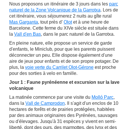
Nous proposons un itinéraire de 3 jours dans les
parc
naturel de la Zone Volcanique de la Garrotxa
. Lors de
cet itinéraire, vous séjournerez 2 nuits au gîte rural
Mas Garganta
, tout près d’
Olot
et à une heure de
Barcelone. Cette ferme du XIVe siècle est située dans
la
Vall d'en Bas
, dans le parc naturel de la Garrotxa.
En pleine nature, elle propose un service de garde
d'enfants, le Miniclub, pour que les parents puissent
déconnecter un peu. Elle dispose également d'une
aire de jeux pour enfants et de son propre potager. De
plus, la
voie verte du Carrilet Olot-Gérone
est proche
pour des sorties à velo en famille.
Jour 1 : Faune pyrénéenne et excursion sur la lave
volcanique
La matinée commence par une visite du
Molló Parc
,
dans la
Vall de Camprodon
. Il s'agit d'un enclos de 10
hectares de forêts et de prairies protégées, habitées
par des animaux originaires des Pyrénées, sauvages
ou d'élevages. Jusqu'à 31 espèces y vivent en semi-
liberté, dont des ours, des marmottes, des lynx et des