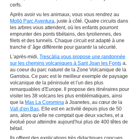
cerfs.
Après avoir vu les animaux, vous vous rendrez au
Molló Parc Aventura
, juste à côté. Quatre circuits dans
les arbres vous attendent, où les enfants pourront
emprunter des ponts tibétains, des tyroliennes, des
filets et des tunnels. Chaque circuit est adapté à une
tranche d’ âge différente pour garantir la sécurité.
L'après-midi,
Trescàlia vous propose une randonnée
sur les chemins volcaniques à
Sant Joan les Fonts
a,
au coeur du parc naturel de la Zone Volcanique de la
Garrotxa. Ce parc est le meilleur exemple de paysage
volcanique de la péninsule et l'un des plus
remarquables d'Europe. Il propose des itinéraires pour
visiter les 38 volcans les plus emblématiques, ainsi
que la
Mas La Coromina
à Joanetes, au cœur de la
Vall d'en Bas
. Elle est en activité depuis plus de 50
ans, alors qu'elle ne comptait que deux vaches, et a
évolué pour atteindre aujourd'hui plus de 400 têtes de
bétail.
Ils offrent des explications très didactiques conçues