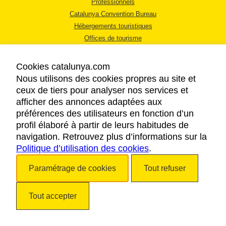
Professionnels
Catalunya Convention Bureau
Hébergements touristiques
Offices de tourisme
Cookies catalunya.com
Nous utilisons des cookies propres au site et
ceux de tiers pour analyser nos services et
afficher des annonces adaptées aux
MENTIONS LÉGALES
préférences des utilisateurs en fonction d’un
RÈGLES DE CONFIDENTIALITÉ
profil élaboré à partir de leurs habitudes de
COOKIES
navigation. Retrouvez plus d’informations sur la
Politique d’utilisation des cookies
ACCESSIBILITÉ
.
Paramétrage de cookies
Tout refuser
Copyright © 2026. Tourisme de la Catalogne. Tous droits réservés.
Tout accepter