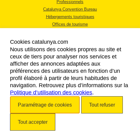
Professionnels
Catalunya Convention Bureau
Hébergements touristiques
Offices de tourisme
Cookies catalunya.com
Nous utilisons des cookies propres au site et
ceux de tiers pour analyser nos services et
afficher des annonces adaptées aux
MENTIONS LÉGALES
préférences des utilisateurs en fonction d’un
RÈGLES DE CONFIDENTIALITÉ
profil élaboré à partir de leurs habitudes de
COOKIES
navigation. Retrouvez plus d’informations sur la
Politique d’utilisation des cookies
ACCESSIBILITÉ
.
Paramétrage de cookies
Tout refuser
Copyright © 2026. Tourisme de la Catalogne. Tous droits réservés.
Tout accepter