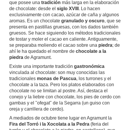
que posee una
tradición
más larga en la elaboración
de chocolate: desde el
siglo XVIII
. Lo hacen
exclusivamente con cacao, azúcar de caña y algunos
aromas. Es un chocolate
granulado y oscuro
, que se
presenta en pastillas gruesas, con los dados también
gruesos. Se hace siguiendo los métodos tradicionales
de tostar y moler el cacao en caliente. Antiguamente,
se preparaba moliendo el cacao sobre una
piedra
; de
ahí le ha quedado el nombre de
chocolate a la
piedra
de Agramunt.
Existe una importante tradición
gastronómica
vinculada al chocolate: son muy conocidas las
tradicionales
monas de Pascua
, los turrones y el
chocolate a la taza. Pero los platos elaborados con
chocolate no se limitan al postre. Así, destaca el
conejo y la liebre con chocolate, los pies de cerdo con
gambas y el "ofegat" de la Segarra (un guiso con
oreja y carrillera de cerdo).
A mediados de octubre tiene lugar en Agramunt la
Fira del Torró i la Xocolata a la Pedra
(feria del