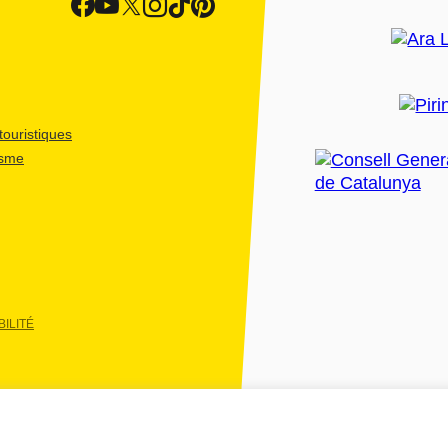
ouristiques
isme
ILITÉ