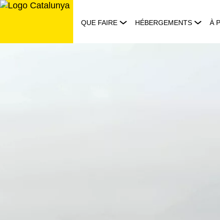
Aller
au
QUE FAIRE
HÉBERGEMENTS
À 
contenu