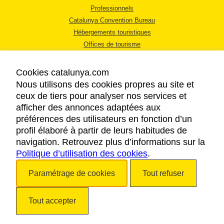
Professionnels
Catalunya Convention Bureau
Hébergements touristiques
Offices de tourisme
Cookies catalunya.com
Nous utilisons des cookies propres au site et
ceux de tiers pour analyser nos services et
afficher des annonces adaptées aux
MENTIONS LÉGALES
préférences des utilisateurs en fonction d’un
RÈGLES DE CONFIDENTIALITÉ
profil élaboré à partir de leurs habitudes de
COOKIES
navigation. Retrouvez plus d’informations sur la
Politique d’utilisation des cookies
ACCESSIBILITÉ
.
Paramétrage de cookies
Tout refuser
Copyright © 2026. Tourisme de la Catalogne. Tous droits réservés.
Tout accepter