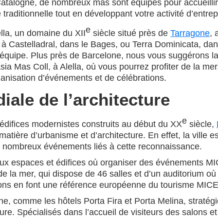
Catalogne, de nombreux mas sont équipés pour accueillir
 traditionnelle tout en développant votre activité d’entrep
e
lla, un domaine du XII
siècle situé près de
Tarragone
, 
à Castelladral, dans le Bages, ou Terra Dominicata, dans
 d’équipe. Plus près de Barcelone, nous vous suggérons l
sia Mas Coll, à Alella, où vous pourrez profiter de la me
anisation d’événements et de célébrations.
iale de l’architecture
e
 édifices modernistes construits au début du XX
siècle,
tière d’urbanisme et d’architecture. En effet, la ville es
de nombreux événements liés à cette reconnaissance.
x espaces et édifices où organiser des événements MICE
de la mer, qui dispose de 46 salles et d’un auditorium o
tions en font une référence européenne du tourisme MICE
ane, comme les hôtels Porta Fira et Porta Melina, straté
ture. Spécialisés dans l’accueil de visiteurs des salons et