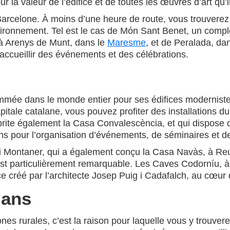
la valeur de l’édifice et de toutes les œuvres d’art qu’il
 Barcelone. À moins d’une heure de route, vous trouvere
environnement. Tel est le cas de Món Sant Benet, un com
 à Arenys de Munt, dans le
Maresme
,
et de Peralada, dan
accueillir des événements et des célébrations.
ommée dans le monde entier pour ses édifices moderniste
tale catalane, vous pouvez profiter des installations du
brite également la Casa Convalescència, et qui dispose 
ions pour l’organisation d’événements, de séminaires et d
h i Montaner, qui a également conçu la Casa Navàs, à R
 est particulièrement remarquable. Les Caves Codorníu, à
e créé par l’architecte Josep Puig i Cadafalch, au cœur
lans
 zones rurales, c’est la raison pour laquelle vous y trou