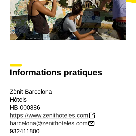
Le
restaurant Mediterránea
fait honneur à son nom
et propose des mets de cette gastronomie sous la
perspective de la
cuisine d’auteur
.
Informations pratiques
Zènit Barcelona
Hôtels
HB-000386
https://www.zenithoteles.com
barcelona@zenithoteles.com
932411800