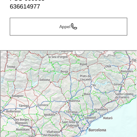
636614977
Appel