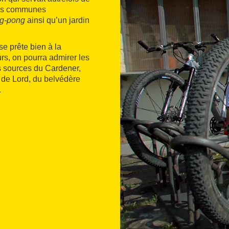
ties communes
ng-pong
ainsi qu’un jardin
se prête bien à la
urs, on pourra admirer les
es sources du Cardener,
 de Lord, du belvédère
.