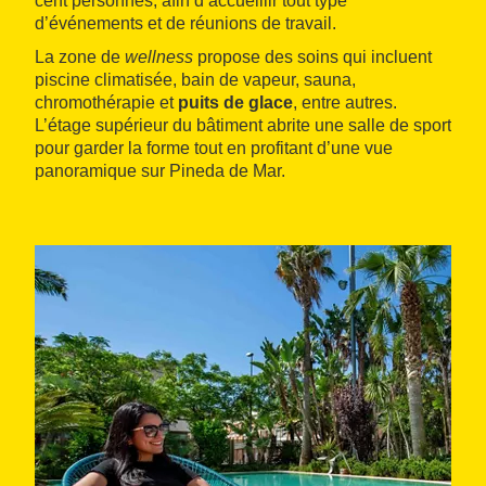
cent personnes, afin d’accueillir tout type
d’événements et de réunions de travail.
La zone de
wellness
propose des soins qui incluent
piscine climatisée, bain de vapeur, sauna,
chromothérapie et
puits de glace
, entre autres.
L’étage supérieur du bâtiment abrite une salle de sport
pour garder la forme tout en profitant d’une vue
panoramique sur Pineda de Mar.