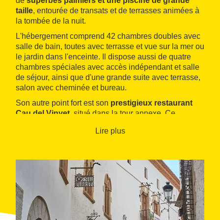
de
superbes palmiers et une piscine de grande
taille
, entourée de transats et de terrasses animées à
la tombée de la nuit.
L'hébergement comprend 42 chambres doubles avec
salle de bain, toutes avec terrasse et vue sur la mer ou
le jardin dans l'enceinte. Il dispose aussi de quatre
chambres spéciales avec accès indépendant et salle
de séjour, ainsi que d'une grande suite avec terrasse,
salon avec cheminée et bureau.
Son autre point fort est son
prestigieux restaurant
Cau del Vinyet
, situé dans la tour annexe. Ce
bâtiment, datant de 1924, conserve le style familier et
Lire plus
accueillant des maisons de villégiature d'antan. Sa
carte comprend des spécialités de la mer, telles que
les grosses crevettes en robe de pomme de terre, la
dorade au sel ou le riz
sitgetà
, ainsi que de nombreux
plats de viande et des desserts maison.