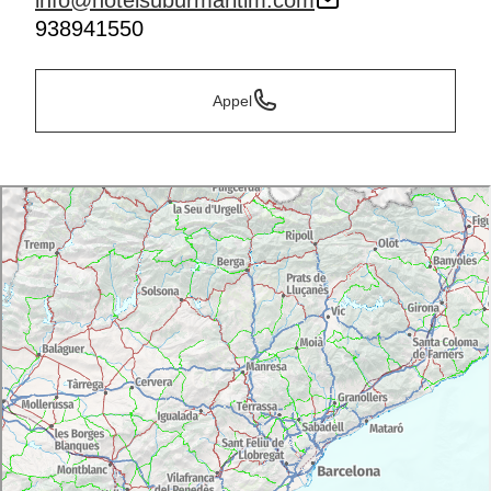
info@hotelsuburmaritim.com
938941550
Appel