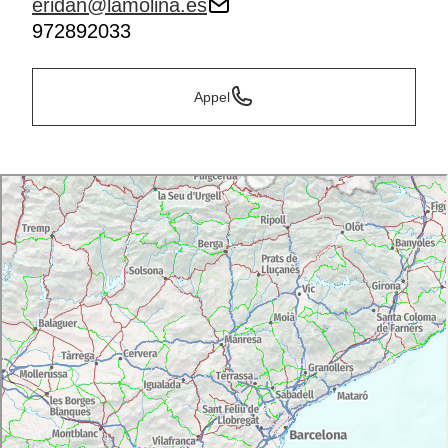
eridan@lamolina.es
972892033
Appel