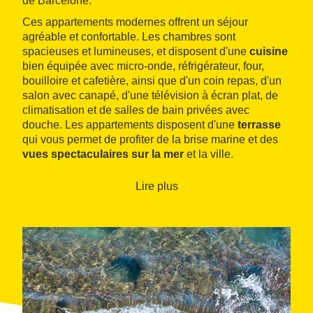
de Barcelone.
Ces appartements modernes offrent un séjour
agréable et confortable. Les chambres sont
spacieuses et lumineuses, et disposent d'une
cuisine
bien équipée avec micro-onde, réfrigérateur, four,
bouilloire et cafetière, ainsi que d'un coin repas, d'un
salon avec canapé, d'une télévision à écran plat, de
climatisation et de salles de bain privées avec
douche. Les appartements disposent d'une
terrasse
qui vous permet de profiter de la brise marine et des
vues spectaculaires sur la mer
et la ville.
Lire plus