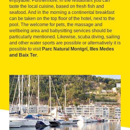
enjoyable. Furthermore, in the restaurant you can
taste the local cuisine, based on fresh fish and
seafood. And in the morning a continental breakfast
can be taken on the top floor of the hotel, next to the
pool. The welcome for pets, the massage and
wellbeing area and babysitting services should be
particularly mentioned. Likewise, scuba diving, sailing
and other water sports are possible or alternatively it is
possible to visit
Parc Natural Montgrí, Illes Medes
and Baix Ter
.