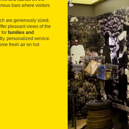
rious bars where visitors
ich are generously sized.
fer pleasant views of the
 for
families and
dly, personalized service.
me fresh air on hot