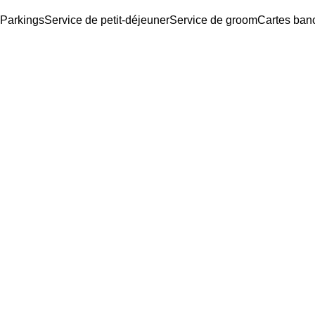
Parkings
Service de petit-déjeuner
Service de groom
Cartes ban