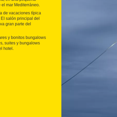
e el mar Mediterráneo.
a de vacaciones típica
El salón principal del
va gran parte del
iares y bonitos bungalows
es, suites y bungalows
l hotel.