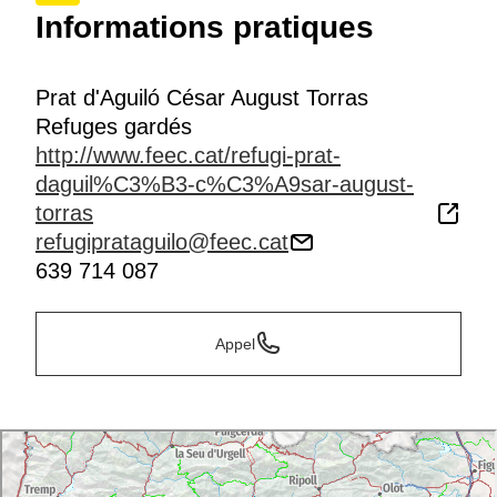
Informations pratiques
Prat d'Aguiló César August Torras
Refuges gardés
http://www.feec.cat/refugi-prat-
daguil%C3%B3-c%C3%A9sar-august-
torras
refugiprataguilo@feec.cat
639 714 087
Appel