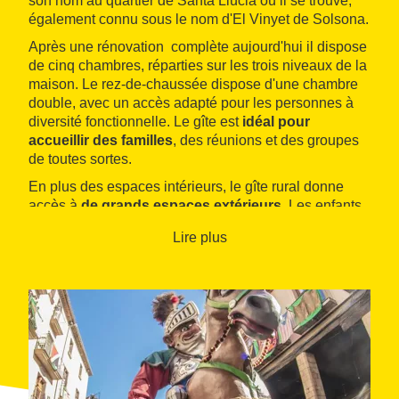
son nom au quartier de Santa Llúcia où il se trouve,
également connu sous le nom d'El Vinyet de Solsona.
Après une rénovation complète aujourd'hui il dispose
de cinq chambres, réparties sur les trois niveaux de la
maison. Le rez-de-chaussée dispose d'une chambre
double, avec un accès adapté pour les personnes à
diversité fonctionnelle. Le gîte est
idéal pour
accueillir des familles
, des réunions et des groupes
de toutes sortes.
En plus des espaces intérieurs, le gîte rural donne
accès à
de grands espaces extérieurs
. Les enfants
peuvent jouer et courir en toute sécurité ou se baigner
Lire plus
dans la piscine, avec une vue agréable sur le porche
et le barbecue.