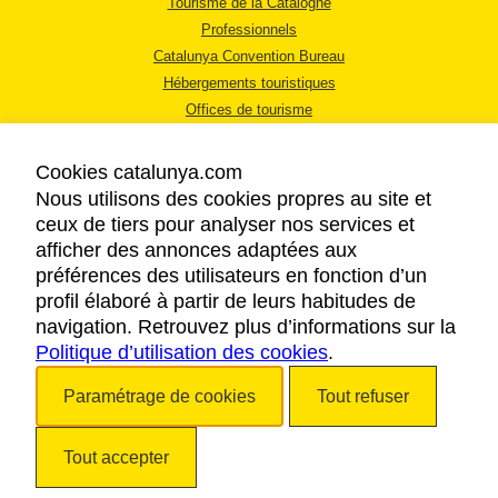
Tourisme de la Catalogne
Professionnels
Catalunya Convention Bureau
Hébergements touristiques
Offices de tourisme
Cookies catalunya.com
Nous utilisons des cookies propres au site et
ceux de tiers pour analyser nos services et
afficher des annonces adaptées aux
MENTIONS LÉGALES
préférences des utilisateurs en fonction d’un
RÈGLES DE CONFIDENTIALITÉ
profil élaboré à partir de leurs habitudes de
COOKIES
navigation. Retrouvez plus d’informations sur la
Politique d’utilisation des cookies
ACCESSIBILITÉ
.
Paramétrage de cookies
Tout refuser
Copyright © 2026. Tourisme de la Catalogne. Tous droits réservés.
Tout accepter