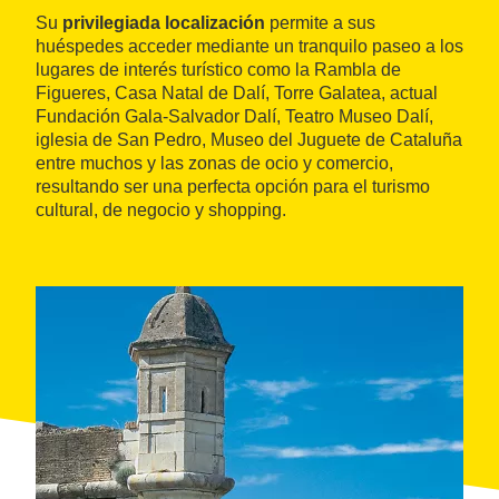
Su
privilegiada localización
permite a sus
huéspedes acceder mediante un tranquilo paseo a los
lugares de interés turístico como la Rambla de
Figueres, Casa Natal de Dalí, Torre Galatea, actual
Fundación Gala-Salvador Dalí, Teatro Museo Dalí,
iglesia de San Pedro, Museo del Juguete de Cataluña
entre muchos y las zonas de ocio y comercio,
resultando ser una perfecta opción para el turismo
cultural, de negocio y shopping.