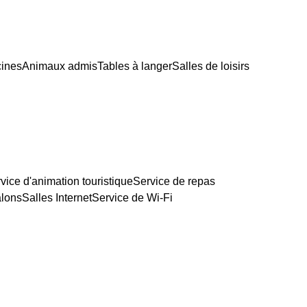
cines
Animaux admis
Tables à langer
Salles de loisirs
vice d'animation touristique
Service de repas
lons
Salles Internet
Service de Wi-Fi