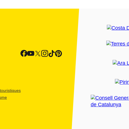
ouristiques
isme