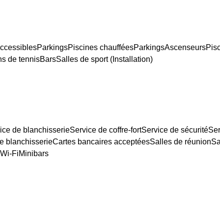
ccessibles
Parkings
Piscines chauffées
Parkings
Ascenseurs
Pis
ns de tennis
Bars
Salles de sport (Installation)
ice de blanchisserie
Service de coffre-fort
Service de sécurité
Ser
e blanchisserie
Cartes bancaires acceptées
Salles de réunion
Sa
 Wi-Fi
Minibars