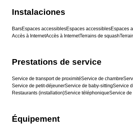
Instalaciones
Bars
Espaces accessibles
Espaces accessibles
Espaces a
Accès à Internet
Accès à Internet
Terrains de squash
Terrai
Prestations de service
Service de transport de proximité
Service de chambre
Serv
Service de petit-déjeuner
Service de baby-sitting
Service d
Restaurants (installation)
Service téléphonique
Service de
Équipement