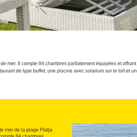
ont de mer. Il compte 84 chambres parfaitement équipées et offran
taurant de type buffet, une piscine avec solarium sur le toit et u
 de mer de la plage Platja
l compte 84 chambres,