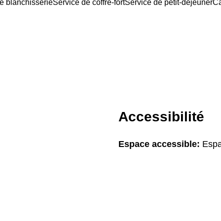
e blanchisserie
Service de coffre-fort
Service de petit-déjeuner
Ca
Accessibilité
Espace accessible:
Espa