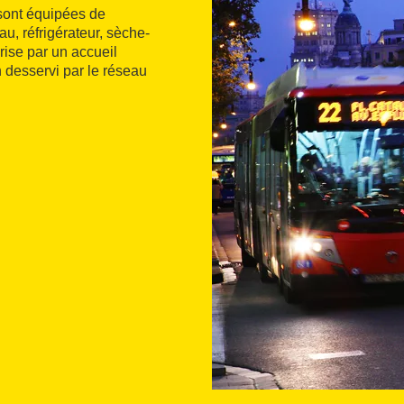
 sont équipées de
au, réfrigérateur, sèche-
rise par un accueil
 desservi par le réseau