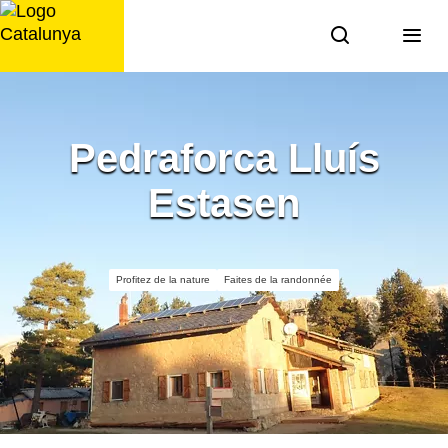
Aller
au
contenu
Pedraforca Lluís
Estasen
Profitez de la nature
Faites de la randonnée