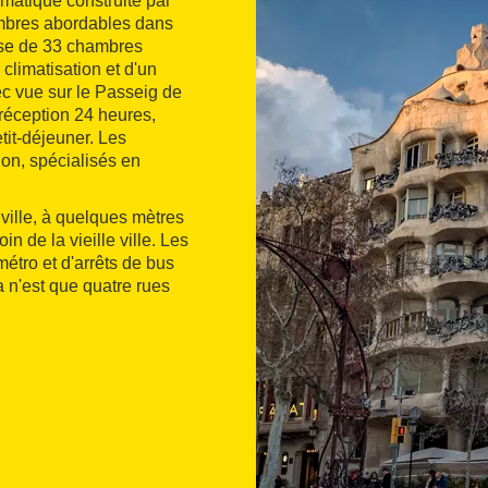
matique construite par
ambres abordables dans
pose de 33 chambres
climatisation et d'un
ec vue sur le Passeig de
réception 24 heures,
tit-déjeuner. Les
ion, spécialisés en
ville, à quelques mètres
n de la vieille ville. Les
étro et d'arrêts de bus
a n'est que quatre rues