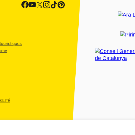
ouristiques
isme
ILITÉ